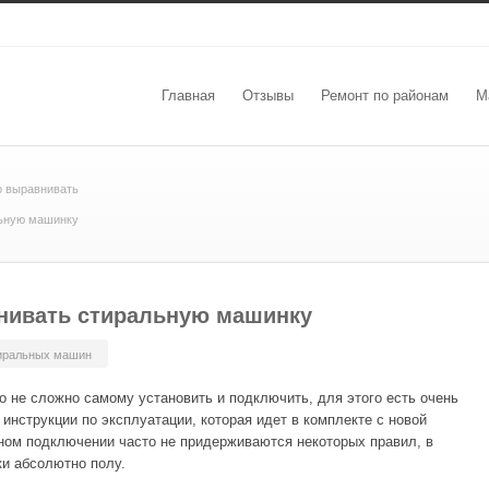
Главная
Отзывы
Ремонт по районам
М
о выравнивать
ьную машинку
нивать стиральную машинку
иральных машин
не сложно самому установить и подключить, для этого есть очень
инструкции по эксплуатации, которая идет в комплекте с новой
ном подключении часто не придерживаются некоторых правил, в
и абсолютно полу.