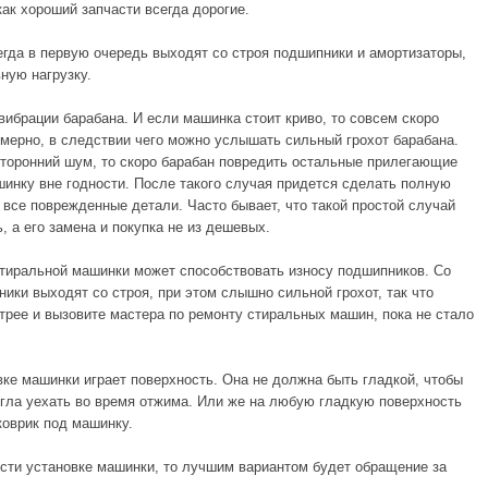
как хороший запчасти всегда дорогие.
егда в первую очередь выходят со строя подшипники и амортизаторы,
ную нагрузку.
вибрации барабана. И если машинка стоит криво, то совсем скоро
мерно, в следствии чего можно услышать сильный грохот барабана.
торонний шум, то скоро барабан повредить остальные прилегающие
инку вне годности. После такого случая придется сделать полную
 все поврежденные детали. Часто бывает, что такой простой случай
 а его замена и покупка не из дешевых.
тиральной машинки может способствовать износу подшипников. Со
ики выходят со строя, при этом слышно сильной грохот, так что
стрее и вызовите мастера по ремонту стиральных машин, пока не стало
ке машинки играет поверхность. Она не должна быть гладкой, чтобы
гла уехать во время отжима. Или же на любую гладкую поверхность
оврик под машинку.
сти установке машинки, то лучшим вариантом будет обращение за