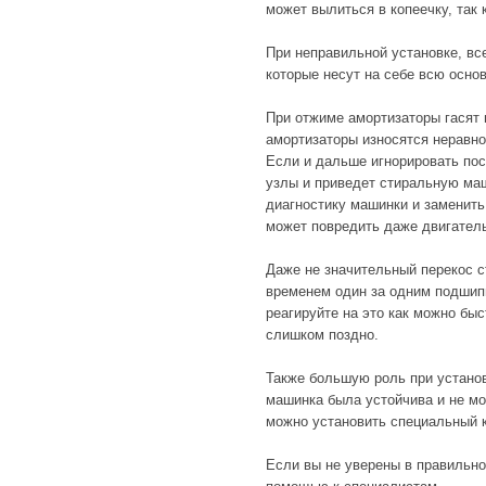
может вылиться в копеечку, так 
При неправильной установке, вс
которые несут на себе всю основ
При отжиме амортизаторы гасят 
амортизаторы износятся неравно
Если и дальше игнорировать пос
узлы и приведет стиральную маш
диагностику машинки и заменить
может повредить даже двигатель,
Даже не значительный перекос с
временем один за одним подшипн
реагируйте на это как можно бы
слишком поздно.
Также большую роль при установ
машинка была устойчива и не мо
можно установить специальный к
Если вы не уверены в правильно