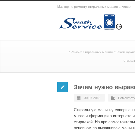
Мастер по ремонту стиральных машин в Киеве
/
Ремонт стиральных машин
/
Зачем нужн
стирал
Зачем нужно вырав
30.07.2018
Ремонт ст
Стиральную машинку совершенно 
много информации в интернете и 
стиралкой. Но при самостоятель
основном по выравниваю машинк